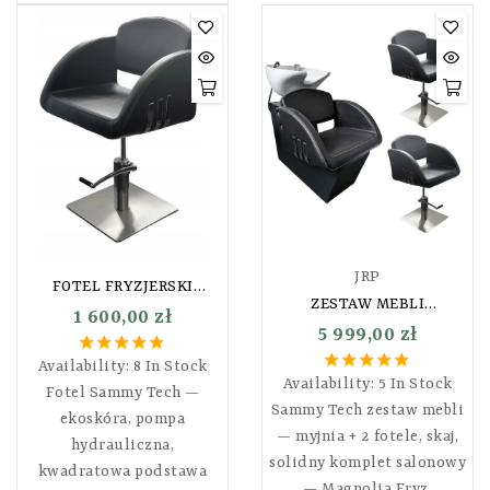
JRP
FOTEL FRYZJERSKI
ZESTAW MEBLI
SAMMY TECH
1 600,00 zł
FRYZJERSKICH SAMMY
5 999,00 zł
TECH OKAZJA!! MYJNIA
Availability:
8 In Stock
FRYZJERSKA+DWA FOTELE
Availability:
5 In Stock
FRYZJERSKIE
Fotel Sammy Tech —
Sammy Tech zestaw mebli
ekoskóra, pompa
— myjnia + 2 fotele, skaj,
hydrauliczna,
solidny komplet salonowy
kwadratowa podstawa
— Magnolia Fryz.