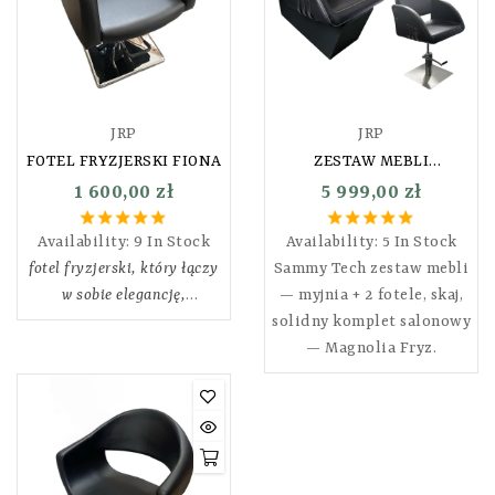
JRP
JRP
FOTEL FRYZJERSKI FIONA
ZESTAW MEBLI
FRYZJERSKICH SAMMY
1 600,00 zł
5 999,00 zł
TECH OKAZJA!! MYJNIA
FRYZJERSKA+DWA FOTELE
Availability:
9 In Stock
Availability:
5 In Stock
FRYZJERSKIE
fotel fryzjerski, który łączy
Sammy Tech zestaw mebli
w sobie elegancję,
— myjnia + 2 fotele, skaj,
funkcjonalność i najwyższy
solidny komplet salonowy
komfort użytkowania.
— Magnolia Fryz.
Wykonany z wysokiej
jakości skóry ekologicznej w
klasycznym czarnym
kolorze, stanowi doskonałe
uzupełnienie każdego