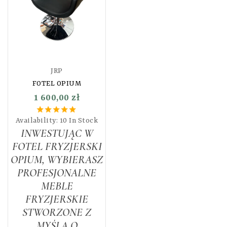
nowoczesnego salonu
fryzjerskiego.
Dzięki
zastosowaniu pompy
hydraulicznej z możliwością
blokady, fotel umożliwia
płynną regulację wysokości
JRP
nawet z klientem siedzącym
FOTEL OPIUM
na fotelu, co znacząco
1 600,00 zł
ułatwia pracę stylisty.
Availability:
10 In Stock
INWESTUJĄC W
FOTEL FRYZJERSKI
OPIUM, WYBIERASZ
PROFESJONALNE
MEBLE
FRYZJERSKIE
STWORZONE Z
MYŚLĄ O