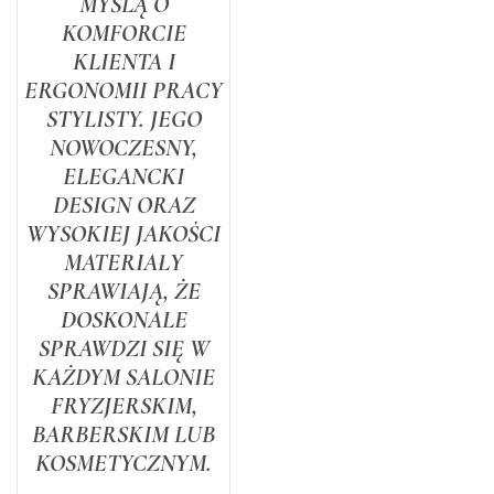
MYŚLĄ O
jakości skóry ekologicznej w
KOMFORCIE
klasycznym czarnym
KLIENTA I
kolorze, stanowi doskonałe
ERGONOMII PRACY
uzupełnienie każdego
STYLISTY. JEGO
nowoczesnego salonu
NOWOCZESNY,
fryzjerskiego.
Dzięki
ELEGANCKI
zastosowaniu pompy
DESIGN ORAZ
hydraulicznej z możliwością
WYSOKIEJ JAKOŚCI
blokady, fotel umożliwia
MATERIAŁY
płynną regulację wysokości
SPRAWIAJĄ, ŻE
nawet z klientem siedzącym
na fotelu, co znacząco
DOSKONALE
ułatwia pracę stylisty.
SPRAWDZI SIĘ W
KAŻDYM SALONIE
FRYZJERSKIM,
BARBERSKIM LUB
KOSMETYCZNYM.