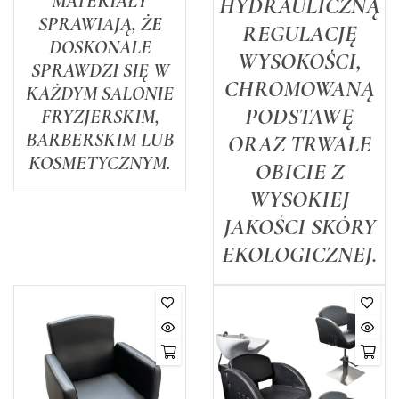
MATERIAŁY
HYDRAULICZNĄ
SPRAWIAJĄ, ŻE
REGULACJĘ
DOSKONALE
WYSOKOŚCI,
SPRAWDZI SIĘ W
CHROMOWANĄ
KAŻDYM SALONIE
PODSTAWĘ
FRYZJERSKIM,
BARBERSKIM LUB
ORAZ TRWAŁE
KOSMETYCZNYM.
OBICIE Z
WYSOKIEJ
JAKOŚCI SKÓRY
EKOLOGICZNEJ.