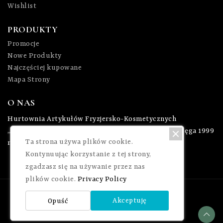
Wishlist
PRODUKTY
Promocje
Nowe Produkty
Najczęściej kupowane
Mapa Strony
O NAS
Hurtownia Artykułów Fryzjersko-Kosmetycznych
„Magnolia” powstała w 2006 roku, zaś korzeniami sięga 1999
Ta strona używa plików cookie.
roku.
Kontynuując korzystanie z tej strony,
zgadzasz się na używanie przez nas
plików cookie.
Privacy Policy
Copyright © Magnolia. All Rights Reserved
Akceptuję
Opuść
Cookie
Stronę