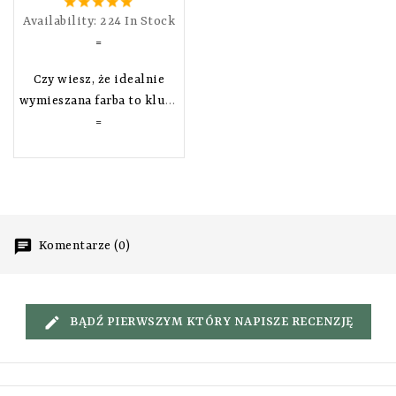
Availability:
224 In Stock
=
Czy wiesz, że idealnie
wymieszana farba to klucz
do perfekcyjnej
=
koloryzacji? Dzięki JRP
mikserowi do farb
fryzjerskich osiągniesz
idealnie jednolitą
konsystencję mieszanki,
Komentarze (0)
która zapewni
równomierne pokrycie
włosów i spektakularne
efekty już od pierwszego
BĄDŹ PIERWSZYM KTÓRY NAPISZE RECENZJĘ
nałożenia! To
profesjonalne narzędzie
zostało stworzone z myślą