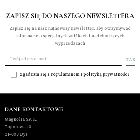
o fryzjerach, którzy cenią
sobie precyzję, szybkość i
ZAPISZ SIĘ DO NASZEGO NEWSLETTERA
komfort pracy.
Zapisz się na nasz najnowszy newsletter, aby otrzymywać
informacje o specjalnych zniżkach i nadchodzących
wyprzedażach
Zgadzam się z
regulaminem
i
polityką prywatności
DANE KONTAKTOWE
Magnolia SP. K.
Topolowa 10
21-003 Dys