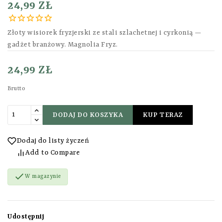
24,99 ZŁ
Złoty wisiorek fryzjerski ze stali szlachetnej i cyrkonią —
gadżet branżowy. Magnolia Fryz.
24,99 ZŁ
Brutto
DODAJ DO KOSZYKA
KUP TERAZ
Dodaj do listy życzeń
Add to Compare

W magazynie
Udostępnij