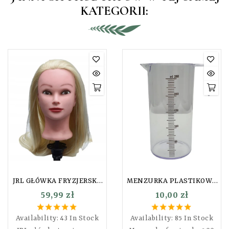
KATEGORII:
JRL GŁÓWKA FRYZJERSKA
MENZURKA PLASTIKOWA
BLOND R-01
200ML
59,99 zł
10,00 zł
Availability:
43 In Stock
Availability:
85 In Stock