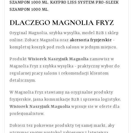
SZAMPON 1000 ML
,
KAYPRO LISS SYSTEM PRO-SLEEK
SZAMPON 1000 ML
.
DLACZEGO MAGNOLIA FRYZ
Oryginal Magnolia, szybka wysylka, model B2B i sklep
online. Zobacz Magnolia oraz
akcesoria fryzjerskie
-
kompletuj koszyk pod ruch salonu w jednym miejscu.
Produkt
Wisiorek Naszyjnik Magnolia
zamowisz w
Magnolia Fryz z szybka wysylka - praktyczny wybor do
regularnej pracy salonu i rekomendacji klientom
detalicznym.
W Magnolia Fryz stawiamy na oryginalne produkty
fryzjerskie, jasna komunikacje B2B i sprawna logistyke.
Wisiorek Naszyjnik Magnolia
wpisuje sie w oferte dla
profesjonalistow.
Dobierz tez pokrewne produkty tej samej marki, aby
utrzymac spojny protokol zabiegowy i latwiejsza