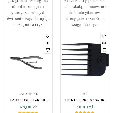
JRL główka treningowa
Menzurka fryzjerska 200
Blond R-01 — gęste
ml ze skalą — dozowanie
syntetyczne włosy do
farb i oksydantów.
ćwiczeń strzyżeń i upięć
Precyzja mieszanek —
— Magnolia Fryz.
Magnolia Fryz.
LADY ROSE
JRP
LADY ROSE CĄŻKI DO
THUNDER PRO NASADKA
SKÓREK PREMIUM
(ROZMIAR: 13 MM)
48,00 zł
30,00 zł