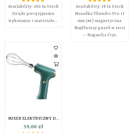
Availability:
100 In Stock
Availability:
18 In Stock
Dzięki precyzyjnemu
Nasadka Thunder Pro 13
wykonaniu i materiałom
mm (#4) magnetyczna.
wysokiej jakości, cążki
Najdłuższy guard w serii
marki Lady Rose stanowią
— Magnolia Fryz.
doskonałe rozwiązanie
zarówno dla
profesjonalistów branży
kosmetycznej jak i
użytkowników
domowych, zamów już
teraz!
MIXER ELEKTRYCZNY DO
FARB FRYZJERSKICH
59,00 zł